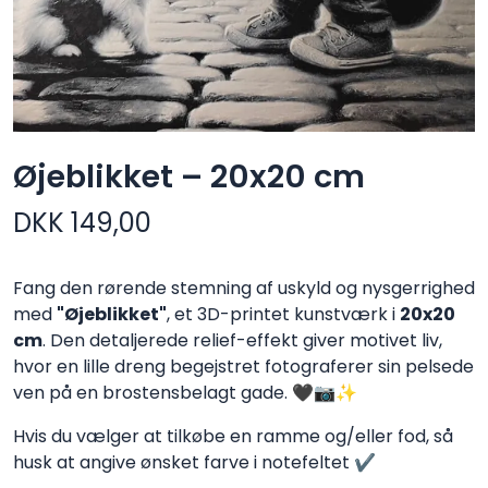
Øjeblikket – 20x20 cm
DKK
149,00
Fang den rørende stemning af uskyld og nysgerrighed
med
"Øjeblikket"
, et 3D-printet kunstværk i
20x20
cm
. Den detaljerede relief-effekt giver motivet liv,
hvor en lille dreng begejstret fotograferer sin pelsede
ven på en brostensbelagt gade. 🖤📷✨
Hvis du vælger at tilkøbe en ramme og/eller fod, så
husk at angive ønsket farve i notefeltet ✔️